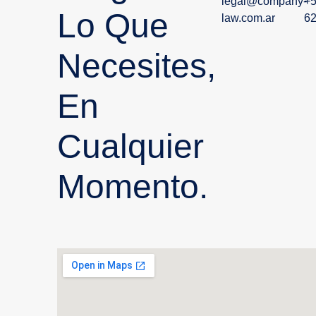
legal@company-
+5
Lo Que
law.com.ar
6
Necesites,
En
Cualquier
Momento.